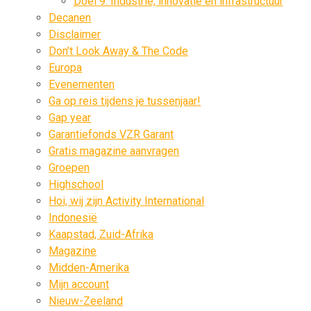
Doel 9: Industrie, innovatie en infrastructuur
Decanen
Disclaimer
Don’t Look Away & The Code
Europa
Evenementen
Ga op reis tijdens je tussenjaar!
Gap year
Garantiefonds VZR Garant
Gratis magazine aanvragen
Groepen
Highschool
Hoi, wij zijn Activity International
Indonesië
Kaapstad, Zuid-Afrika
Magazine
Midden-Amerika
Mijn account
Nieuw-Zeeland