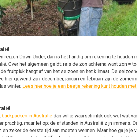
alië
en reizen Down Under, dan is het handig om rekening te houden
alië. Over het algemeen geldt: reis de zon achterna want zon = to
 de fruitpluk hangt af van het seizoen en het klimaat. De seizoe
hier gewend zijn: december, januari en februari zijn de zomermaan
dus winter.
Lees hier hoe je een beetje rekening kunt houden met 
alië
t
backpacken in Australië
dan wil je waarschijnlijk ook wel wat van
 er prachtig. maar let op: de afstanden in Australië zijn immens. D
en zeker de eerste tijd aan moeten wennen. Maar hoe ga je je v