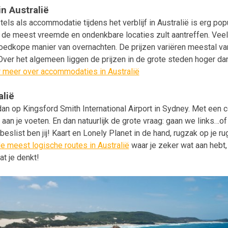
n Australië
els als accommodatie tijdens het verblijf in Australië is erg popul
p de meest vreemde en ondenkbare locaties zult aantreffen. Vee
oedkope manier van overnachten. De prijzen variëren meestal v
Over het algemeen liggen de prijzen in de grote steden hoger da
r meer over accommodaties in Australië
alië
 dan op Kingsford Smith International Airport in Sydney. Met een
 aan je voeten. En dan natuurlijk de grote vraag: gaan we links…
beslist ben jij! Kaart en Lonely Planet in de hand, rugzak op je r
de meest logische routes in Australië
waar je zeker wat aan hebt, 
at je denkt!