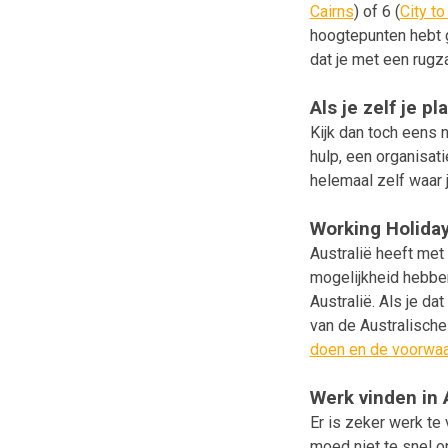
Cairns
) of 6 (
City to
hoogtepunten hebt g
dat je met een rugz
Als je zelf je p
Kijk dan toch eens 
hulp, een organisat
helemaal zelf waar 
Working Holida
Australië heeft me
mogelijkheid hebben
Australië. Als je da
van de Australische 
doen en de voorwaa
Werk vinden in 
Er is zeker werk te
moed niet te snel op