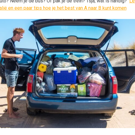
o? Neem je de bus? Of pak je de trein? Tsja, wat is handig?
Le
alië en een paar tips hoe je het best van A naar B kunt komen