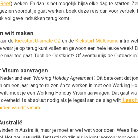
 Reef
) weken. En dan is het mogelijk bijna elke dag te starten. Z
ezien voordat je gaat werken, boek deze reis dan voor vertrek. 
ak vol gave indrukken terug komt.
lan wilt maken
naar de
Kickstart Ultimate OZ
en de
Kickstart Melbourne
intro we
ie waar je op terug kunt vallen en gewoon een hele leuke week! E
je naar toe gaat. Toch de Oostkust? Of avontuurlijk de Outback in
y Visum aanvragen
t Nederland een
‘Working Holiday Agreement’
. Dit betekent dat j
 om een jaar lang te reizen én te werken in met een Working Ho
t wilt, moet je een Working Holiday Visum aanvragen. Dat gaat vi
overheid. Is absoluut nodig als je legaal aan de slag wilt.
Lees hi
rden van dit visum.
Australië
 vinden in Australië, maar je moet er wel wat voor doen. Wees fle
! Het zou natuurlijk fantastisch zijn als je kunt werken voor een i