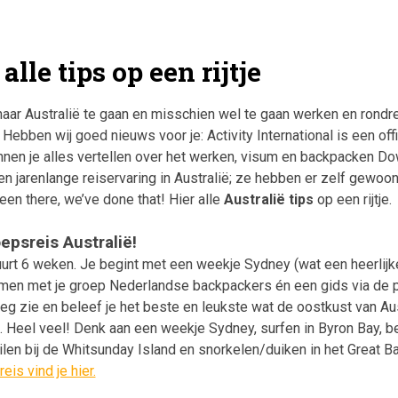
 alle tips op een rijtje
aar Australië te gaan en misschien wel te gaan werken en rondre
Hebben wij goed nieuws voor je: Activity International is een off
unnen je alles vertellen over het werken, visum en backpacken 
n jarenlange reiservaring in Australië; ze hebben er zelf gewoo
en there, we’ve done that! Hier alle
Australië tips
op een rijtje.
epsreis Australië!
rt 6 weken. Je begint met een weekje Sydney (wat een heerlijke
amen met je groep Nederlandse backpackers én een gids via de 
eg zie en beleef je het beste en leukste wat de oostkust van Aus
el. Heel veel! Denk aan een weekje Sydney, surfen in Byron Bay, 
ilen bij de Whitsunday Island en snorkelen/duiken in het Great Ba
eis vind je hier.