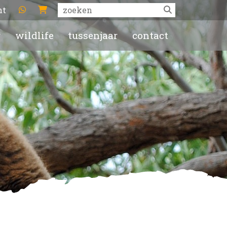
ht
r
wildlife
tussenjaar
contact