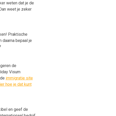
eker weten dat je de
Dan weet je zeker
ken! Praktische
n daarna bepaal je
?
ongeren de
liday Visum
a de
immigratie site
er hoe je dat kunt
xibel en geef de
nternationaal bedrijf