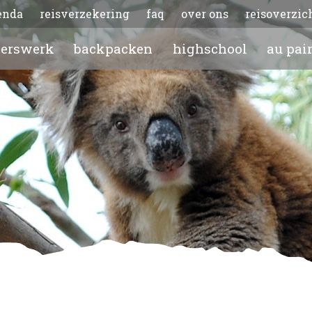
enda
reisverzekering
faq
over ons
reisoverzic
gerswerk
backpacken
highschool
au pai