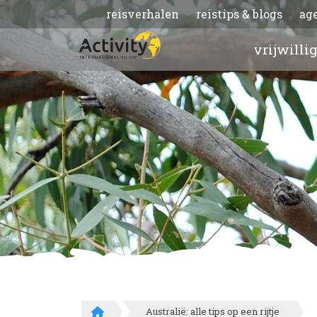
reisverhalen
reistips & blogs
ag
vrijwilli
Australië: alle tips op een rijtje