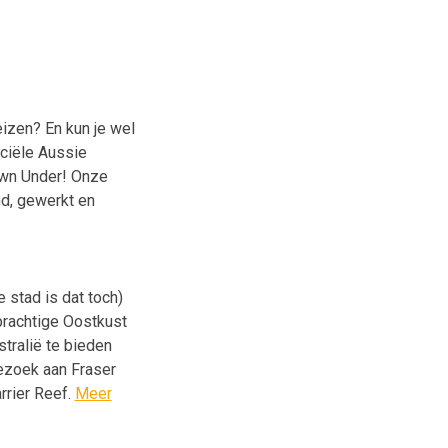
izen? En kun je wel
iciële Aussie
Down Under! Onze
nd, gewerkt en
 stad is dat toch)
prachtige Oostkust
tralië te bieden
bezoek aan Fraser
rrier Reef.
Meer