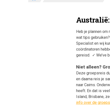
Australië:
Heb je plannen om n
wat tips gebruiken? 
Specialist en wij k
coördinatoren hebbe
gereisd. ✓ We’ve be
Niet alleen? Gro
Deze groepsreis duu
en daarna reis je s
naar Cairns. Onderw
heeft. En dat is ve
Island, Brisbane, ze
info over de groepsr