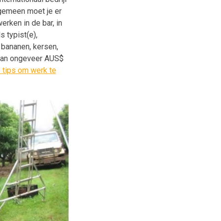
lgemeen moet je er
erken in de bar, in
s typist(e),
, bananen, kersen,
 van ongeveer AUS$
 tips om werk te