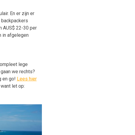
air. En er zijn er
l backpackers
an AUS$ 22-30 per
n in afgelegen
 compleet lege
of gaan we rechts?
ug en go!
Lees hier
want let op: