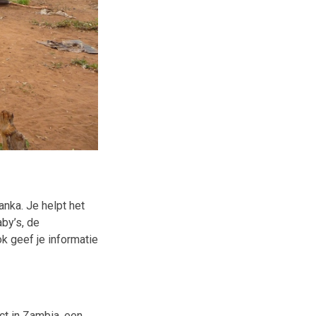
anka. Je helpt het
by’s, de
 geef je informatie
ct in Zambia, een