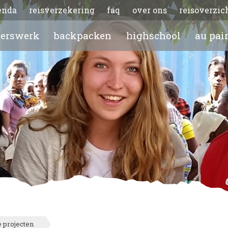
enda
reisverzekering
faq
over ons
reisoverzic
gerswerk
backpacken
highschool
au pai
 projecten