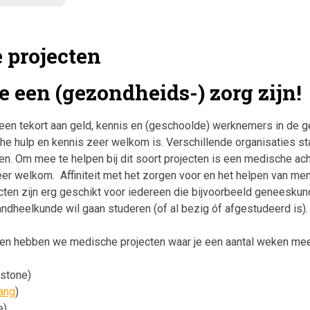
 projecten
e een (gezondheids-) zorg zijn!
r een tekort aan geld, kennis en (geschoolde) werknemers in de
e hulp en kennis zeer welkom is. Verschillende organisaties st
en. Om mee te helpen bij dit soort projecten is een medische ach
eer welkom. Affiniteit met het zorgen voor en het helpen van mens
cten zijn erg geschikt voor iedereen die bijvoorbeeld geneeskund
ndheelkunde wil gaan studeren (of al bezig óf afgestudeerd is).
den hebben we medische projecten waar je een aantal weken mee 
gstone)
ang
)
e)