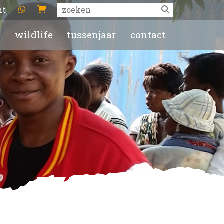
ht
r
wildlife
tussenjaar
contact