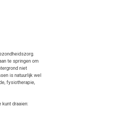
 gezondheidszorg.
aan te springen om
tergrond niet
en is natuurlijk wel
e, fysiotherapie,
kunt draaien: