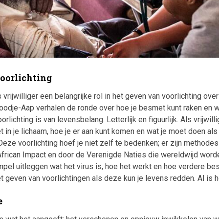
oorlichting
 vrijwilliger een belangrijke rol in het geven van voorlichting over
oodje-Aap verhalen de ronde over hoe je besmet kunt raken en w
lichting is van levensbelang. Letterlijk en figuurlijk. Als vrijwilli
et in je lichaam, hoe je er aan kunt komen en wat je moet doen al
Deze voorlichting hoef je niet zelf te bedenken; er zijn methode
African Impact en door de Verenigde Naties die wereldwijd worde
impel uitleggen wat het virus is, hoe het werkt en hoe verdere be
 geven van voorlichtingen als deze kun je levens redden. Al is h
e