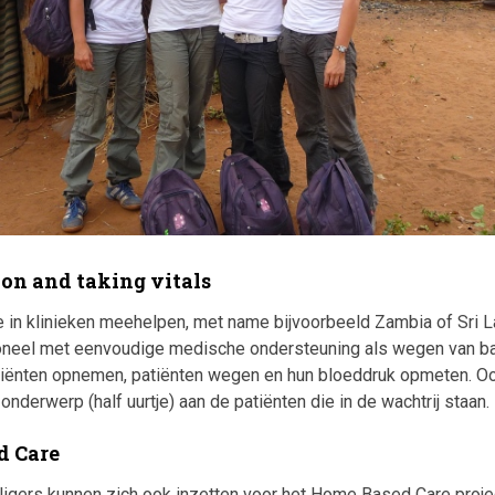
ion and taking vitals
 je in klinieken meehelpen, met name bijvoorbeeld Zambia of Sri L
neel met eenvoudige medische ondersteuning als wegen van ba
tiënten opnemen, patiënten wegen en hun bloeddruk opmeten. Ook
nderwerp (half uurtje) aan de patiënten die in de wachtrij staan.
d Care
ligers kunnen zich ook inzetten voor het Home Based Care proje