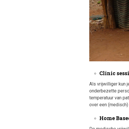
Clinic sess
Als vrijwilliger kun
onderbezette perso
temperatuur van pa
over een (medisch) o
Home Base
De medische vrijwil