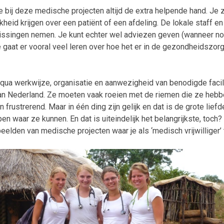
 je bij deze medische projecten altijd de extra helpende hand. Je z
kheid krijgen over een patiënt of een afdeling. De lokale staff 
issingen nemen. Je kunt echter wel adviezen geven (wanneer no
e gaat er vooral veel leren over hoe het er in de gezondheidszorg
t qua werkwijze, organisatie en aanwezigheid van benodigde facil
van Nederland. Ze moeten vaak roeien met de riemen die ze hebb
 frustrerend. Maar in één ding zijn gelijk en dat is de grote lie
en waar ze kunnen. En dat is uiteindelijk het belangrijkste, toch
eelden van medische projecten waar je als ‘medisch vrijwilliger’