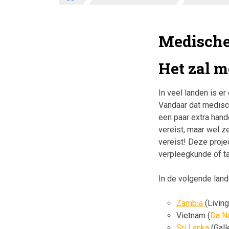
Medische
Het zal m
In veel landen is e
Vandaar dat medisch
een paar extra hand
vereist, maar wel z
vereist! Deze proje
verpleegkunde of ta
In de volgende lan
Zambia
(Livin
Vietnam (
Da N
Sri Lanka
(Gall