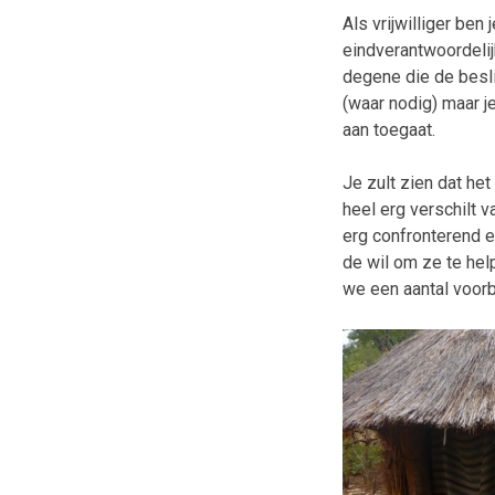
Als vrijwilliger ben
eindverantwoordelij
degene die de besl
(waar nodig) maar j
aan toegaat.
Je zult zien dat he
heel erg verschilt 
erg confronterend en
de wil om ze te help
we een aantal voorb