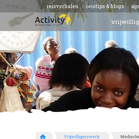
reisverhalen
reistips & blogs
ag
vrijwilli
Vrijwilligerswerk
Medische