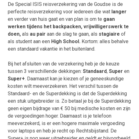
De Special ISIS reisverzekering van de Goudse is de
perfecte reisverzekering voor iedereen die wat
langer
en verder van huis gaat en van plan is om te
gaan
werken tijdens het backpacken,
vrijwilligerswerk te
doen,
als
au pair
aan de slag te gaan, als
stagiaire
of
als student aan een
High School.
Kortom: alles behalve
een standaard vakantie in het buitenland.
Bij het afsluiten van de verzekering heb je de keuze
tussen 3 verschillende dekkingen:
Standaard
,
Super
en
Super+
. Daarnaast kan je kiezen of je geneeskundige
kosten wilt meeverzekeren. Het verschil tussen de
Standaard- en de Superdekking is dat de Superdekking
een stuk uitgebreider is. Zo betaal je bij de Superdekking
geen eigen bijdrage van € 50 bij medische kosten en zijn
de vergoedingen hoger. Daarnaast is je telefoon
meeverzekerd, is er een hogere maximale vergoeding
voor laptops en heb je recht op Rechtsbijstand. De
Super+ is nog weer uitgebreider en geldt er bijvoorbeeld