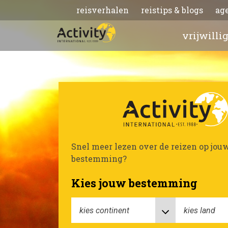
reisverhalen
reistips & blogs
ag
vrijwilli
Snel meer lezen over de reizen op jou
bestemming?
Kies jouw bestemming