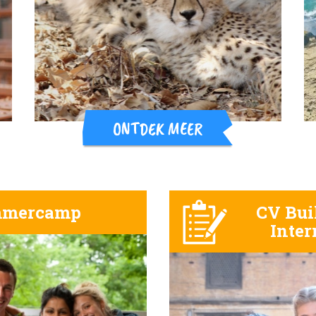
ONTDEK MEER
mercamp
CV Bui
Inter