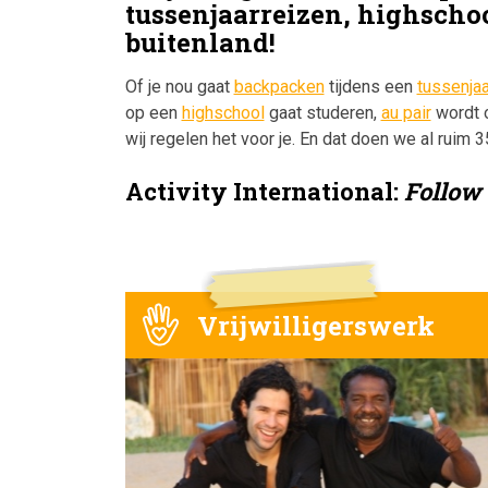
tussenjaarreizen, highschoo
buitenland!
Of je nou gaat
backpacken
tijdens een
tussenjaa
op een
highschool
gaat studeren,
au pair
wordt 
wij regelen het voor je. En dat doen we al ruim 3
Activity International:
Follow 
Vrijwilligerswerk