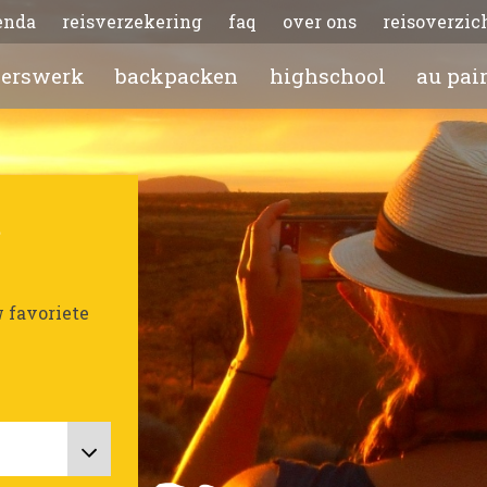
enda
reisverzekering
faq
over ons
reisoverzic
gerswerk
backpacken
highschool
au pai
w favoriete