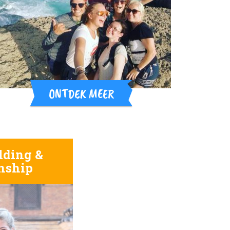
ONTDEK MEER
lding &
nship