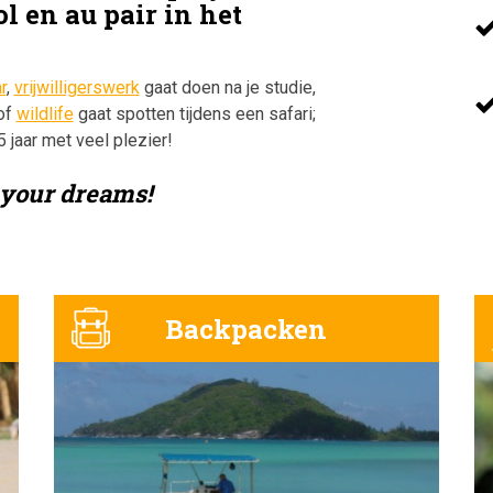
l en au pair in het
r
,
vrijwilligerswerk
gaat doen na je studie,
of
wildlife
gaat spotten tijdens een safari;
5 jaar met veel plezier!
your dreams!
Backpacken