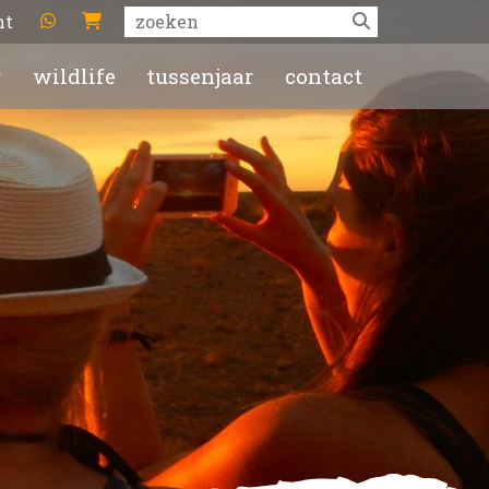
ht
r
wildlife
tussenjaar
contact