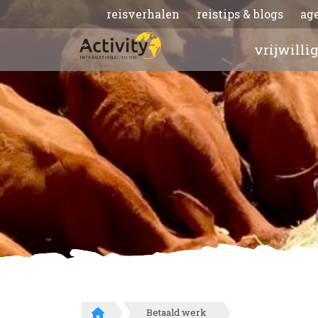
reisverhalen
reistips & blogs
ag
vrijwilli
Betaald werk