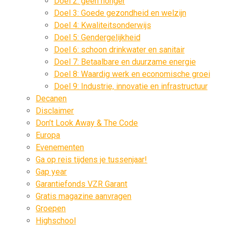
Doel 2: geen honger
Doel 3: Goede gezondheid en welzijn
Doel 4: Kwaliteitsonderwijs
Doel 5: Gendergelijkheid
Doel 6: schoon drinkwater en sanitair
Doel 7: Betaalbare en duurzame energie
Doel 8: Waardig werk en economische groei
Doel 9: Industrie, innovatie en infrastructuur
Decanen
Disclaimer
Don’t Look Away & The Code
Europa
Evenementen
Ga op reis tijdens je tussenjaar!
Gap year
Garantiefonds VZR Garant
Gratis magazine aanvragen
Groepen
Highschool