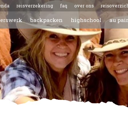
enda
reisverzekering
faq
over ons
reisoverzic
gerswerk
backpacken
highschool
au pai