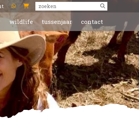
ht
r
wildlife
tussenjaar
contact