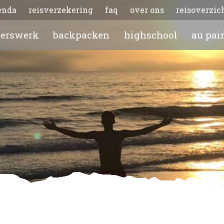
enda
reisverzekering
faq
over ons
reisoverzic
gerswerk
backpacken
highschool
au pai