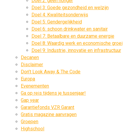
Doel 2: geen honger
Doel 3: Goede gezondheid en welzijn
Doel 4: Kwaliteitsonderwijs
Doel 5: Gendergelijkheid
Doel 6: schoon drinkwater en sanitair
Doel 7: Betaalbare en duurzame energie
Doel 8: Waardig werk en economische groei
Doel 9: Industrie, innovatie en infrastructuur
Decanen
Disclaimer
Don’t Look Away & The Code
Europa
Evenementen
Ga op reis tijdens je tussenjaar!
Gap year
Garantiefonds VZR Garant
Gratis magazine aanvragen
Groepen
Highschool