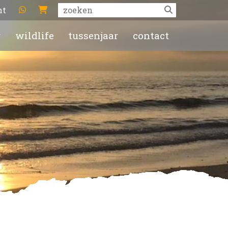
ht
r
wildlife
tussenjaar
contact