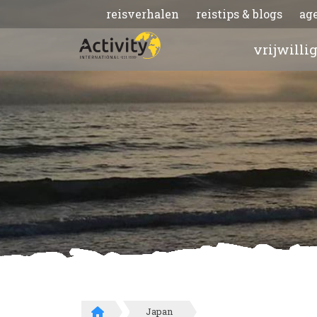
reisverhalen
reistips & blogs
ag
vrijwilli
Japan