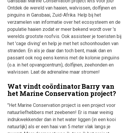
Gansbaai Marine Conservation project iets voor jou!
Ontdek de wereld van haaien, walvissen, dolfijnen en
pinguïns in Gansbaai, Zuid-Afrika. Help bij het
verzamelen van informatie over het ecosysteem en de
populatie haaien zodat er meer bekend wordt over 's
werelds grootste roofvis. Ook assisteer je toeristen bij
het 'cage diving' en help je met het schoonhouden van
stranden. En als je daar dan toch bent, maak dan en
passant ook nog eens kennis met de kolonie pinguïns
(o.a. in het opvangcentrum), dolfijnen, zeehonden en
walvissen. Laat de adrenaline maar stromen!
Wat vindt coördinator Barry van
het Marine Conservation project?
"Het Marine Conservation project is een project voor
natuurliefhebbers met zeebenen! Er is maar weinig
indrukwekkender dan in het water liggen (in een kooi
natuurlijk) als er een haai van 5 meter vlak langs je