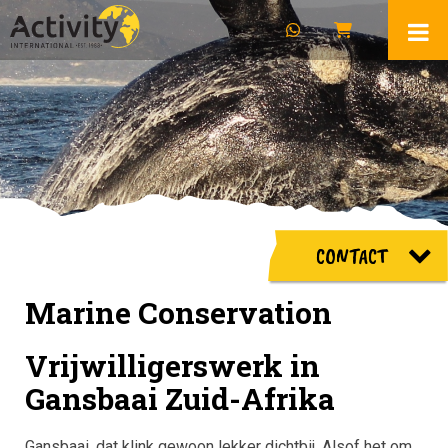
CONTACT
Marine Conservation
Vrijwilligerswerk in
Gansbaai Zuid-Afrika
Gansbaai, dat klink gewoon lekker dichtbij. Alsof het om