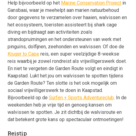
Help bijvoorbeeld op het
Marine Conservation Project
in
Gansbaai, waar je meehelpt aan marien natuurbehoud
door gegevens te verzamelen over haaien, walvissen en
het ecosysteem, toeristen assisteert bij shark cage
diving en bijdraagt aan activiteiten zoals
strandopruimingen en het ondersteunen van werk met
pinguïns, dolfijnen, zeehonden en walvissen. Of doe de
Kruger to Cape
reis, een super veelzijdige 8-weekse
reis waarbij je zowel rondreist als vrijwilligerswerk doet.
En niet te vergeten de Garden Route volgt en eindigt in
Kaapstad. Lukt het jou om walvissen te spotten tijdens
de Garden Route? Ten slotte is het ook mogelijk om
sociaal vrijwilligerswerk te doen in Kaapstad.
Bijvoorbeeld op de
Surfen + Sports Adventureclub
. In de
weekenden heb je vrije tijd en genoeg kansen om
walvissen te spotten. Je zit dichtbij de walvisroute en
dat betekent grote kans op spectaculair ontmoetingen!
Reistip