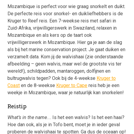
Mozambique is perfect voor wie graag snorkelt en duikt.
De perfecte reis voor snorkel- en duikliefhebbers is de
Kruger to Reef reis. Een 7-weekse reis met safari in
Zuid-Afrika, vrijwilligerswerk in Swaziland, relaxen in
Mozambique en als kers op de taart ook
vrijwilligerswerk in Mozambique. Hier ga je aan de slag
als bij het marine conservation project. Je gaat duiken en
verzamelt data. Kom jij de walvishaai (zie onderstaande
afbeelding – geen walvis, maar wel de grootste vis ter
wereld!), schildpadden, mantaroggen, dolfijnen en
bultrugwalvis tegen? Ook bij de 4-weekse
Kruger to
Coast
en de 8-weekse
Kruger to Cape
reis heb je een
weekje in Mozambique, waar je natuurlijk kan snorkelen!
Reistip
What’s in the name.
… Is het een walvis? Is het een haai?
Hoe dan ook, als je in Tofo bent, moet je in ieder geval
proberen de walvishaai te spotten. Ga dus de oceaan op!