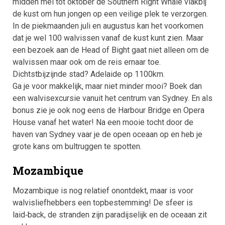
midden mei tot oktober de Southern Right Whale vlakbij
de kust om hun jongen op een veilige plek te verzorgen.
In de piekmaanden juli en augustus kan het voorkomen
dat je wel 100 walvissen vanaf de kust kunt zien. Maar
een bezoek aan de Head of Bight gaat niet alleen om de
walvissen maar ook om de reis ernaar toe.
Dichtstbijzijnde stad? Adelaide op 1100km.
Ga je voor makkelijk, maar niet minder mooi? Boek dan
een walvisexcursie vanuit het centrum van Sydney. En als
bonus zie je ook nog eens de Harbour Bridge en Opera
House vanaf het water! Na een mooie tocht door de
haven van Sydney vaar je de open oceaan op en heb je
grote kans om bultruggen te spotten.
Mozambique
Mozambique is nog relatief onontdekt, maar is voor
walvisliefhebbers een topbestemming! De sfeer is
laid‑back, de stranden zijn paradijselijk en de oceaan zit