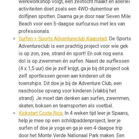
werkworkshop volgt, een zeiltocht maakt en allerlei
activiteiten doet zoals een 4WD-duinentour en
dolfijnen spotten. Daarna ga je door naar Seven Mile
Beach voor een 5-daagse surfcursus met les van
professionals.
Surfen + Sports Adventureclub Kaapstad:
De Sports
Adventureclub is een prachtig project voor wie gek
is op zon, zee, strand én sport! En ook nog eens
dol is op zwemmen én surfen. Naast de surflessen
(4 x 1,5 uur) die je zelf krijgt, ga je bij dit project ook
zelf sportlessen geven aan kinderen uit de
townships. Dit doe je bij de Adventure Club, een
naschoolse opvang voor kinderen (vlakbij het
strand). Je moet dan denken aan surfen, zwemmen,
skaten, boksen en teamsporten als voetbal.
Kickstart Costa Rica:
In 4 weken tijd leer je Spaans,
help je mee op een schildpaddenproject, leer je
surfen of doe je yoga en ga je een 4-daagse trip
door het Monte Verde Nationaal Park maken. Een