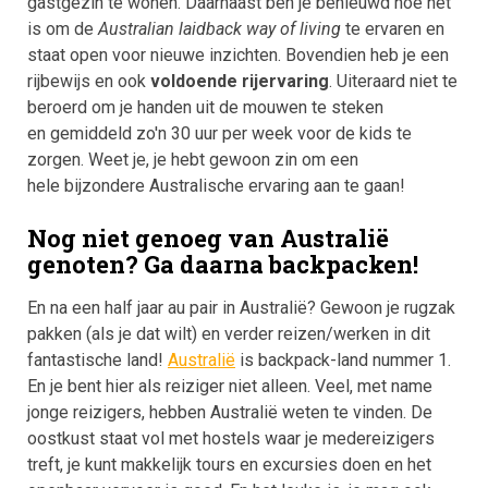
gastgezin te wonen. Daarnaast ben je benieuwd hoe het
is om de
Australian laidback way of living
te ervaren en
staat open voor nieuwe inzichten. Bovendien heb je een
rijbewijs en ook
voldoende rijervaring
. Uiteraard niet te
beroerd om je handen uit de mouwen te steken
en gemiddeld zo'n 30 uur per week voor de kids te
zorgen. Weet je, je hebt gewoon zin om een
hele bijzondere Australische ervaring aan te gaan!
Nog niet genoeg van Australië
genoten? Ga daarna backpacken!
En na een half jaar au pair in Australië? Gewoon je rugzak
pakken (als je dat wilt) en verder reizen/werken in dit
fantastische land!
Australië
is backpack-land nummer 1.
En je bent hier als reiziger niet alleen. Veel, met name
jonge reizigers, hebben Australië weten te vinden. De
oostkust staat vol met hostels waar je medereizigers
treft, je kunt makkelijk tours en excursies doen en het