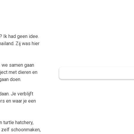
g? Ik had geen idee.
ailand. Zij was hier
jn we samen gaan
oject met dieren en
gaan doen.
an. Je verblijft
ers en waar je een
turtle hatchery,
y zelf schoonmaken,