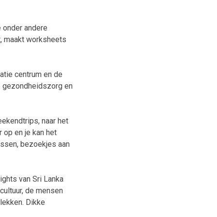
e onder andere
lt, maakt worksheets
datie centrum en de
de gezondheidszorg en
eekendtrips, naar het
 op en je kan het
lessen, bezoekjes aan
lights van Sri Lanka
, cultuur, de mensen
plekken. Dikke