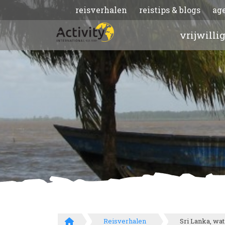
reisverhalen
reistips & blogs
ag
vrijwilli
Reisverhalen
Sri Lanka, wa