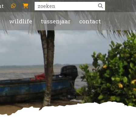
ht
r
wildlife
tussenjaar
contact