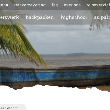
enda
reisverzekering
faq
over ons
reisoverzic
gerswerk
backpacken
highschool
au pai
t een droom!