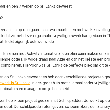
 jaar en ben 7 weken op Sri Lanka geweest.
n?
 keer alleen op reis gaan, maar waarnaartoe en met welke invullin
ik dat zij met deze organisatie vrijwilligerswerk had gedaan in Th
t ik dat eigenlijk ook wel wilde.
 ik samen met Activity International een plan gaan maken en zi
llende opties. Ik wilde graag naar Azië en dan het liefste een pr
 combineren. Hiervoor was Sri Lanka de perfecte plek om dit te 
ken op Sri Lanka geweest en heb daar verschillende projecten geda
rswerk in Sri Lanka
in een groot huis met allemaal ander vrijwillig
ördinators en managers om je heen hebt.
n heb ik een project gedaan met Schildpadden. Je werkt op een 
aken doet. De schildpadden eten geven, schoonmaken, de hatcher