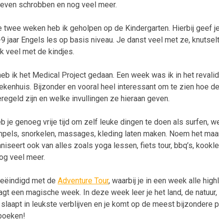
leven schrobben en nog veel meer.
 twee weken heb ik geholpen op de Kindergarten. Hierbij geef j
9 jaar Engels les op basis niveau. Je danst veel met ze, knutse
ok veel met de kindjes.
 heb ik het Medical Project gedaan. Een week was ik in het revali
iekenhuis. Bijzonder en vooral heel interessant om te zien hoe 
regeld zijn en welke invullingen ze hieraan geven.
b je genoeg vrije tijd om zelf leuke dingen te doen als surfen, w
empels, snorkelen, massages, kleding laten maken. Noem het maar
aniseert ook van alles zoals yoga lessen, fiets tour, bbq’s, kook
nog veel meer.
geëindigd met de
Adventure Tour
, waarbij je in een week alle high
raagt een magische week. In deze week leer je het land, de natuur
slaapt in leukste verblijven en je komt op de meest bijzondere 
 boeken!