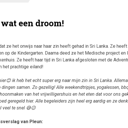
 wat een droom!
dat ze het onwijs naar haar zin heeft gehad in Sri Lanka. Ze heef
en op de Kindergarten. Daarna deed ze het Medische project en l
kenhuis. Ze heeft haar tijd in Sri Lanka afgesloten met de Advent
 het prachtige eiland!
hier
😊 ik heb het echt super erg naar mijn zin in Sri Lanka. Allem
 dingen samen. Zo gezellig! Alle weekendtripjes, yogalessen, bbq
schoonmaken van het vrijwilligershuis en het eten dat voor ons ge
oed geregeld hier. Alle begeleiders zijn heel erg aardig en ze den
l veel te snel
😅😉
isverslag van Pleun: