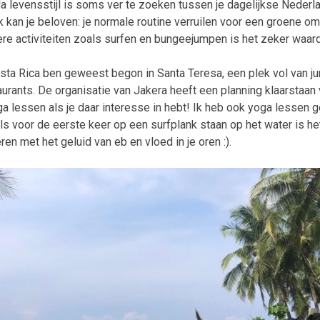
a levensstijl is soms ver te zoeken tussen je dagelijkse Neder
k kan je beloven: je normale routine verruilen voor een groene o
re activiteiten zoals surfen en bungeejumpen is het zeker waar
sta Rica ben geweest begon in Santa Teresa, een plek vol van ju
aurants. De organisatie van Jakera heeft een planning klaarstaan 
a lessen als je daar interesse in hebt! Ik heb ook yoga lessen 
ls voor de eerste keer op een surfplank staan op het water is h
en met het geluid van eb en vloed in je oren :).