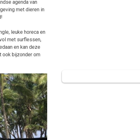
landse agenda van
mgeving met dieren in
d!
ngle, leuke horeca en
vol met surflessen,
gedaan en kan deze
et ook bijzonder om