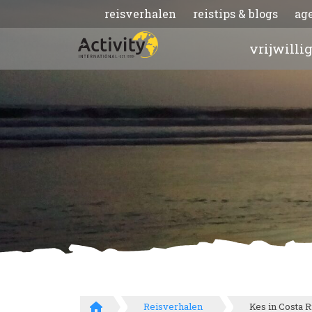
reisverhalen
reistips & blogs
ag
vrijwilli
Reisverhalen
Kes in Costa R