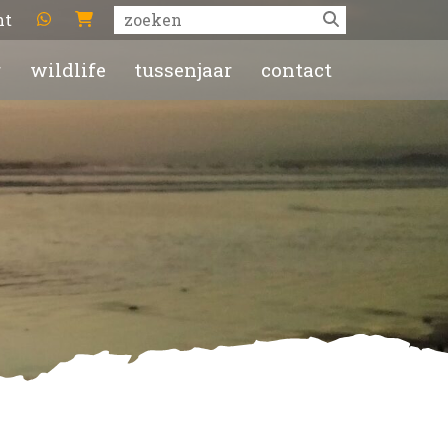
ht
r
wildlife
tussenjaar
contact