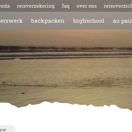
enda
reisverzekering
faq
over ons
reisoverzic
gerswerk
backpacken
highschool
au pai
ica!