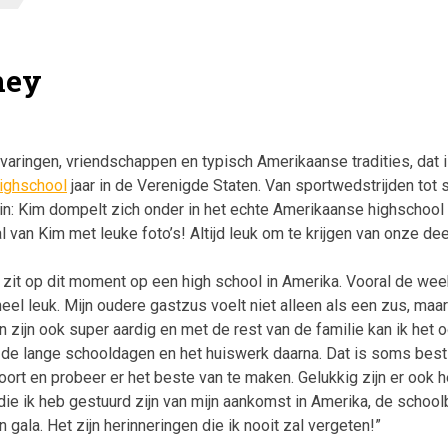
ney
rvaringen, vriendschappen en typisch Amerikaanse tradities, dat 
ighschool
jaar in de Verenigde Staten. Van sportwedstrijden tot
in: Kim dompelt zich onder in het echte Amerikaanse highschool l
al van Kim met leuke foto’s! Altijd leuk om te krijgen van onze d
k zit op dit moment op een high school in Amerika. Vooral de we
 heel leuk. Mijn oudere gastzus voelt niet alleen als een zus, maa
en zijn ook super aardig en met de rest van de familie kan ik het
ijn de lange schooldagen en het huiswerk daarna. Dat is soms bes
 hoort en probeer er het beste van te maken. Gelukkig zijn er ook 
ie ik heb gestuurd zijn van mijn aankomst in Amerika, de school
 gala. Het zijn herinneringen die ik nooit zal vergeten!”