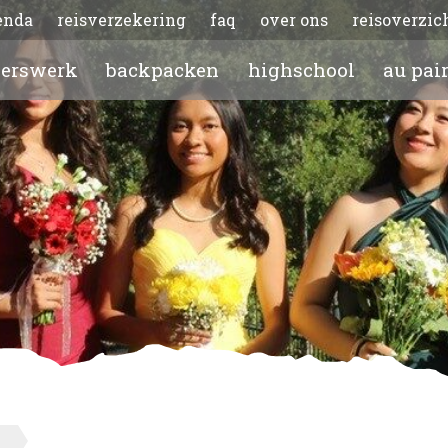
enda
reisverzekering
faq
over ons
reisoverzic
gerswerk
backpacken
highschool
au pai