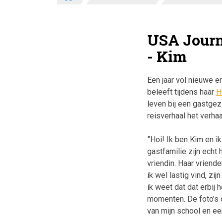
USA Jour
- Kim
Een jaar vol nieuwe e
beleeft tijdens haar
H
leven bij een gastgez
reisverhaal het verha
”Hoi! Ik ben Kim en i
gastfamilie zijn echt
vriendin. Haar vriend
ik wel lastig vind, z
ik weet dat dat erbij
momenten. De foto’s d
van mijn school en een