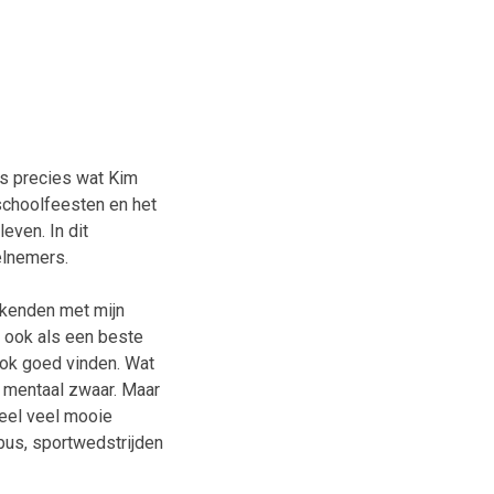
is precies wat Kim
 schoolfeesten en het
even. In dit
eelnemers.
ekenden met mijn
r ook als een beste
 ook goed vinden. Wat
t mentaal zwaar. Maar
heel veel mooie
bus, sportwedstrijden