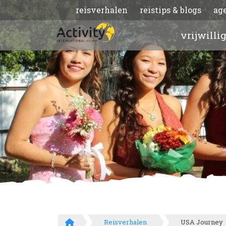
reisverhalen
reistips & blogs
ag
vrijwilli
Reisverhalen
USA Journey