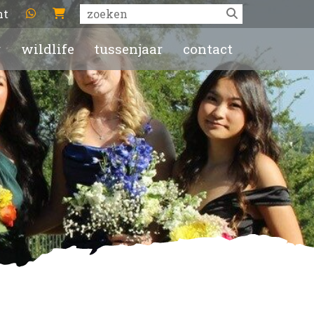
ht
r
wildlife
tussenjaar
contact