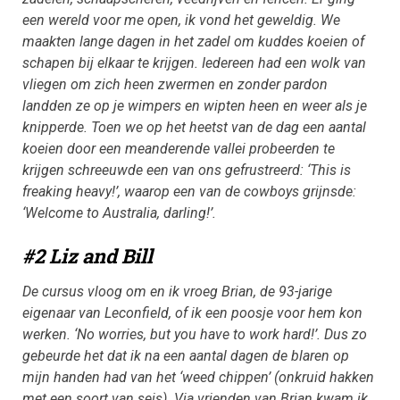
een wereld voor me open, ik vond het geweldig. We
maakten lange dagen in het zadel om kuddes koeien of
schapen bij elkaar te krijgen. Iedereen had een wolk van
vliegen om zich heen zwermen en zonder pardon
landden ze op je wimpers en wipten heen en weer als je
knipperde. Toen we op het heetst van de dag een aantal
koeien door een meanderende vallei probeerden te
krijgen schreeuwde een van ons gefrustreerd: ‘This is
freaking heavy!’, waarop een van de cowboys grijnsde:
‘Welcome to Australia, darling!’.
#2 Liz and Bill
De cursus vloog om en ik vroeg Brian, de 93-jarige
eigenaar van Leconfield, of ik een poosje voor hem kon
werken. ‘No worries, but you have to work hard!’. Dus zo
gebeurde het dat ik na een aantal dagen de blaren op
mijn handen had van het ‘weed chippen’ (onkruid hakken
met een soort van seis). Via vrienden van Brian kwam ik