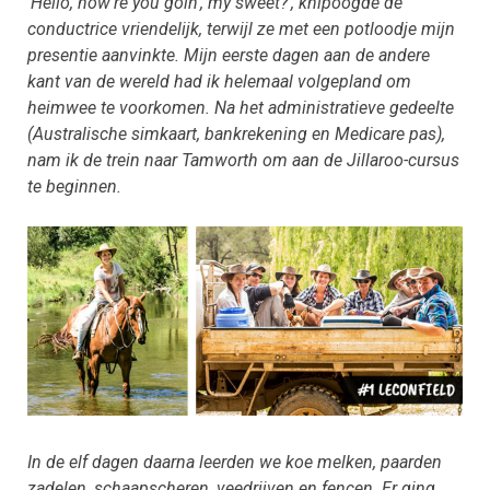
‘Hello, how’re you goin’, my sweet?’, knipoogde de
conductrice vriendelijk, terwijl ze met een potloodje mijn
presentie aanvinkte. Mijn eerste dagen aan de andere
kant van de wereld had ik helemaal volgepland om
heimwee te voorkomen. Na het administratieve gedeelte
(Australische simkaart, bankrekening en Medicare pas),
nam ik de trein naar Tamworth om aan de Jillaroo-cursus
te beginnen.
In de elf dagen daarna leerden we koe melken, paarden
zadelen, schaapscheren, veedrijven en fencen. Er ging