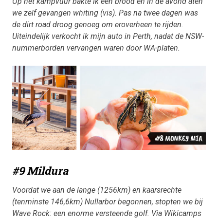
Op het kampvuur bakte ik een brood en in de avond aten
we zelf gevangen whiting (vis). Pas na twee dagen was
de dirt road droog genoeg om eroverheen te rijden.
Uiteindelijk verkocht ik mijn auto in Perth, nadat de NSW-
nummerborden vervangen waren door WA-platen.
#9 Mildura
Voordat we aan de lange (1256km) en kaarsrechte
(tenminste 146,6km) Nullarbor begonnen, stopten we bij
Wave Rock: een enorme versteende golf. Via Wikicamps