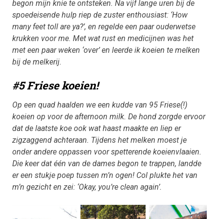
begon mijn knie te ontsteken. Na vijf lange uren bij de
spoedeisende hulp riep de zuster enthousiast: ‘How
many feet toll are ya?’, en regelde een paar ouderwetse
krukken voor me. Met wat rust en medicijnen was het
met een paar weken ‘over’ en leerde ik koeien te melken
bij de melkerij.
#5 Friese koeien!
Op een quad haalden we een kudde van 95 Friese(!)
koeien op voor de afternoon milk. De hond zorgde ervoor
dat de laatste koe ook wat haast maakte en liep er
zigzaggend achteraan. Tijdens het melken moest je
onder andere oppassen voor spetterende koeienvlaaien.
Die keer dat één van de dames begon te trappen, landde
er een stukje poep tussen m’n ogen! Col plukte het van
m’n gezicht en zei: ‘Okay, you’re clean again’.