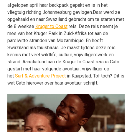
afgelopen april haar backpack gepakt en is in het
vliegtuig richting Johannesburg gevlogen.Daar werd ze
opgehaald en naar Swaziland gebracht om te starten met
de 8 weekse
Kruger to Coast
reis. Deze reis neemt je
mee van het Kruger Park in Zuid-Afrika tot aan de
parelwitte stranden van Mozambique. En heeft
Swaziland als thuisbasis. Je maakt tijdens deze reis
kennis met veel wildlife, cultuur, vrijwilligerswerk én
strand. Aansluitend aan de Kruger to Coast reis is Cato
gestart met haar volgende avontuur: vrijwilliger op
het
Surf & Adventure Project
in Kaapstad. Tof toch? Dit is
wat Cato hierover over haar avontuur schrijft: