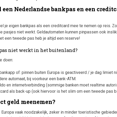
 een Nederlandse bankpas en een creditc
l je eigen bankpas als een creditcard mee te nemen op reis. Zo 
de pasjes niet werkt. Geldautomaten kunnen pinpassen ook inslik
met een tweede pas heb je altijd een reserve!
pas niet werkt in het buitenland?
je doen:
 bankapp of: pinnen buiten Europa is geactiveerd / je dag limiet ni
ere automaat, bij voorkeur een bank-ATM.
aldo en internetverbinding (sommige banken moet realtime autori
tcard als back-up (ook hiervoor is het slim om een tweede pas bij
act geld meenemen?
n Europa vaak noodzakelijk, zeker in minder toeristische gebiede