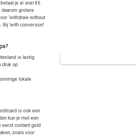
betaal je al snel €6
er daarom grotere
voor ‘withdraw without
 Bij ‘with conversion’
pa?
enland is lastig.
n druk op
 sommige lokale
editcard is ook een
eden kun je met een
e eerst contant geld
aken, zoals voor