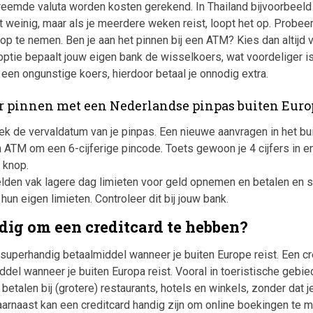
 vreemde valuta worden kosten gerekend. In Thailand bijvoorbeeld 
jkt weinig, maar als je meerdere weken reist, loopt het op. Probe
op te nemen. Ben je aan het pinnen bij een ATM? Kies dan altijd 
optie bepaalt jouw eigen bank de wisselkoers, wat voordeliger is.
 een ongunstige koers, hierdoor betaal je onnodig extra.
or pinnen met een Nederlandse pinpas buiten Euro
ek de vervaldatum van je pinpas. Een nieuwe aanvragen in het buit
ATM om een 6-cijferige pincode. Toets gewoon je 4 cijfers in e
 knop.
elden vak lagere dag limieten voor geld opnemen en betalen en
hun eigen limieten. Controleer dit bij jouw bank.
ndig om een creditcard te hebben?
 superhandig betaalmiddel wanneer je buiten Europe reist. Een cr
del wanneer je buiten Europa reist. Vooral in toeristische gebi
 betalen bij (grotere) restaurants, hotels en winkels, zonder dat j
arnaast kan een creditcard handig zijn om online boekingen te m