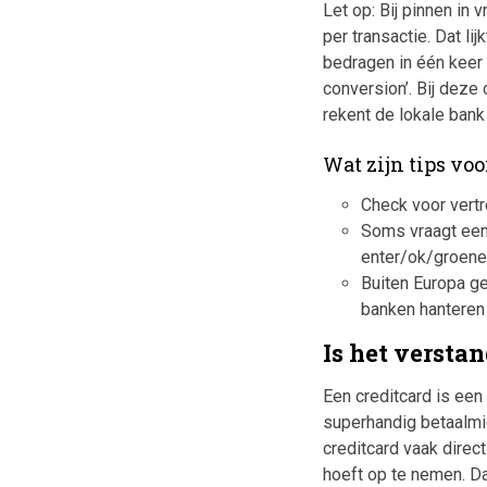
Let op: Bij pinnen in
per transactie. Dat li
bedragen in één keer 
conversion’. Bij deze 
rekent de lokale bank
Wat zijn tips vo
Check voor vertr
Soms vraagt een 
enter/ok/groene
Buiten Europa g
banken hanteren 
Is het versta
Een creditcard is een
superhandig betaalmid
creditcard vaak direct
hoeft op te nemen. Da