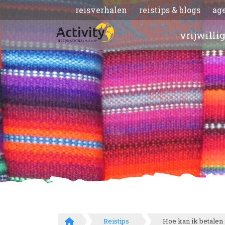
reisverhalen
reistips & blogs
ag
vrijwilli
Reistips
Hoe kan ik betalen 