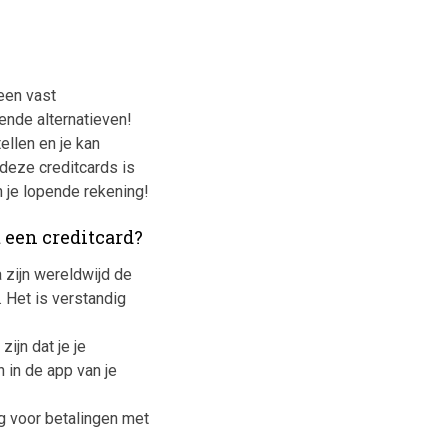
geen vast
ende alternatieven!
ellen en je kan
deze creditcards is
n je lopende rekening!
 een creditcard?
 zijn wereldwijd de
. Het is verstandig
zijn dat je je
n in de app van je
g voor betalingen met