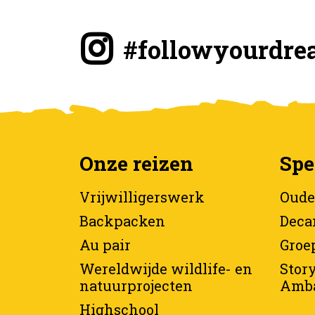
#followyourdre
Onze reizen
Spe
Vrijwilligerswerk
Oude
Backpacken
Deca
Au pair
Groe
Wereldwijde wildlife- en
Story
natuurprojecten
Amba
Highschool