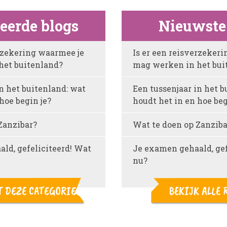
teerde blogs
Nieuwste
erzekering waarmee je
Is er een reisverzeker
het buitenland?
mag werken in het bui
n het buitenland: wat
Een tussenjaar in het b
hoe begin je?
houdt het in en hoe beg
Zanzibar?
Wat te doen op Zanziba
ld, gefeliciteerd! Wat
Je examen gehaald, gef
nu?
T DEZE CATEGORIE
BEKIJK ALLE 