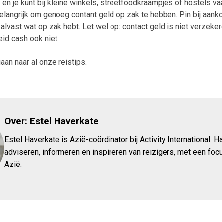
r en je kunt bij kleine winkels, streetfoodkraampjes of hostels v
belangrijk om genoeg contant geld op zak te hebben. Pin bij aank
 alvast wat op zak hebt. Let wel op: contact geld is niet verzekerd
eid cash ook niet.
aan naar al onze reistips.
Over: Estel Haverkate
Estel Haverkate is Azië-coördinator bij Activity International. Ha
adviseren, informeren en inspireren van reizigers, met een foc
Azië.