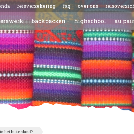
enda
reisverzekering
faq
over ons
reisoverzic
gerswerk
backpacken
highschool
au pai
in het buitenland?