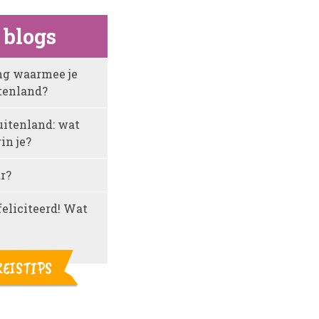
 blogs
ing waarmee je
tenland?
uitenland: wat
in je?
r?
eliciteerd! Wat
REISTIPS