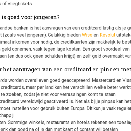
of vliegtickets.
 is goed voor jongeren?
rlandse banken is het aanvragen van een creditcard lastig als je 
(zoals veel jongeren). Gelukkig bieden
Wise
en
Revolut
uitstek
imaal inkomen voor nodig, de creditkaarten zijn makkelijk te best
n geld opnemen, vaak tegen lage kosten. Een groot voordeel van 
staan (en dus ook geen schulden krijgt) en zelf geld overmaakt va
or het aanvragen van een creditcard en pinnen met
cards worden overal even goed geaccepteerd. Mastercard en Visa
creditcards, maar per land kan het verschillen welke beter werkt
 te zoeken, zodat je niet voor verrassingen komt te staan.
creditcard wereldwijd geactiveerd is. Net als bij je pinpas kan het 
moet instellen voor gebruik buiten Europa. Dit kun je vaak regele
happij.
ten. Sommige winkels, restaurants en hotels rekenen een toesla
Denk dan goed na of je dan met kaart of contant wil betalen.