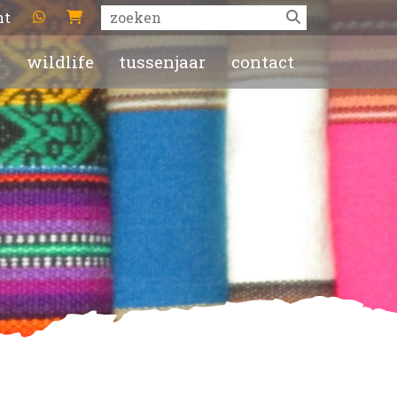
ht
r
wildlife
tussenjaar
contact