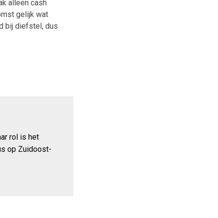
aak alleen cash
omst gelijk wat
 bij diefstel, dus
ar rol is het
us op Zuidoost-