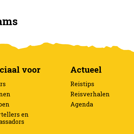
ams
ciaal voor
Actueel
rs
Reistips
nen
Reisverhalen
pen
Agenda
tellers en
ssadors