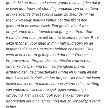
goud. Je kon met hem lachen, grappen en in tijden dat je
er even doorheen zat stond hij ondanks zijn ontzettend
drukke agenda direct voor je klaar. Zo steunde hij mij
toen ik
vreselijk nieuws vanuit het thuisfront had
gehoord in de eerste week. Een goede vriend was
omgekomen in het toeristenvliegtuigje in Peru. Ook
Rashid stond toen paraat om me te ondersteunen. Ik zal
deze mannen voor altijd in mijn hart bijdragen en de
inspiratie die ze me gegeven hebben koesteren. Ook
werd ik ook enorm geïnspireerd door het Women
Empowerment Project. De islamitische vrouwen die
ondanks de spanning hun leergierigheid bleven
achtervolgen, de projectleiders Amna en Gimani en het
indrukwekkende doel van het project. Het heeft me laten
inzien dat ik enorm dankbaar mag zijn met de opvatting
van vrijheid die ik heb meegekregen vanuit mijn
omgeving. Het was dan ook even slikken toen we
doorkregen dat dit allemaal nog niet zo vanzelfsprekend
is hier.