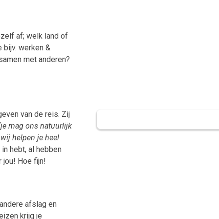
zelf af; welk land of
e bijv. werken &
of samen met anderen?
even van de reis. Zij
(je mag
on
s
natuurlijk
wij helpen je heel
 in hebt, al hebben
jou! Hoe fijn!
 andere afslag en
izen krijg je