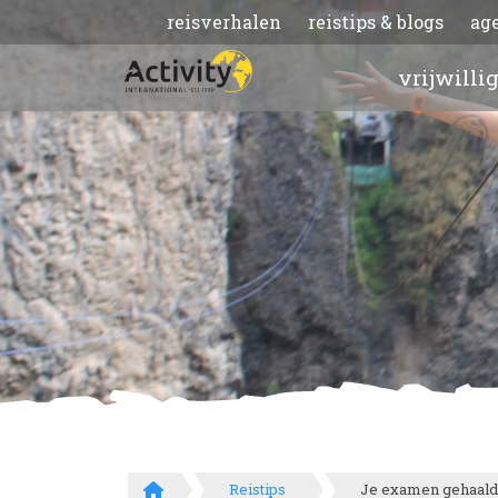
reisverhalen
reistips & blogs
ag
vrijwilli
Reistips
Je examen gehaald,