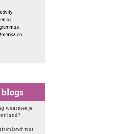
ctivity
en bij
ogramma’s.
 Amerika en
 blogs
ing waarmee je
tenland?
uitenland: wat