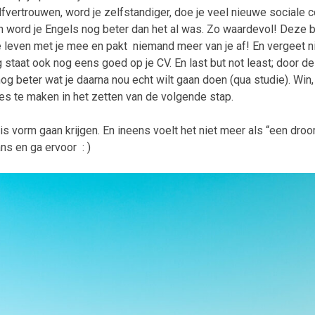
fvertrouwen, word je zelfstandiger, doe je veel nieuwe sociale co
n word je Engels nog beter dan het al was. Zo waardevol! Deze b
e leven met je mee en pakt niemand meer van je af! En vergeet n
g staat ook nog eens goed op je CV. En last but not least; door d
nog beter wat je daarna nou echt wilt gaan doen (qua studie). Win, 
s te maken in het zetten van de volgende stap.
s vorm gaan krijgen. En ineens voelt het niet meer als “een droo
ns en ga ervoor : )