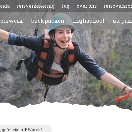
enda
reisverzekering
faq
over ons
reisoverzic
gerswerk
backpacken
highschool
au pai
 gefeliciteerd! Wat nu?