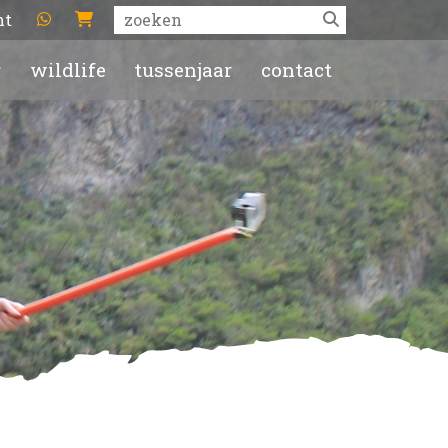
ht
r
wildlife
tussenjaar
contact