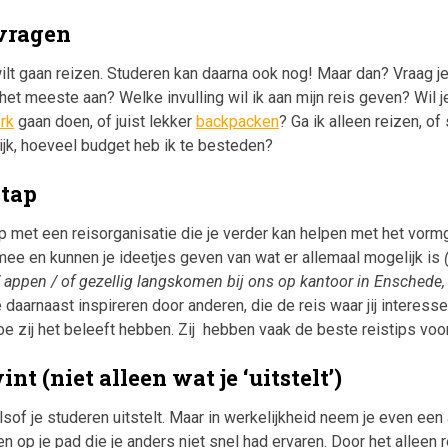
 vragen
e wilt gaan reizen. Studeren kan daarna ook nog! Maar dan? Vraag je
het meeste aan? Welke invulling wil ik aan mijn reis geven? Wil j
erk
gaan doen, of juist lekker
backpacken
? Ga ik alleen reizen, 
ijk, hoeveel budget heb ik te besteden?
stap
 met een reisorganisatie die je verder kan helpen met het vormg
ee en kunnen je ideetjes geven van wat er allemaal mogelijk is
 / appen / of gezellig langskomen bij ons op kantoor in Enschede, 
e daarnaast inspireren door anderen, die de reis waar jij interesse
e zij het beleeft hebben. Zij hebben vaak de beste reistips voor 
nt (niet alleen wat je ‘uitstelt’)
lsof je studeren uitstelt. Maar in werkelijkheid neem je even een
op je pad die je anders niet snel had ervaren. Door het alleen re