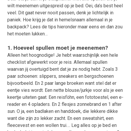
wilt meenemen uitgespreid op je bed. Oei, da’s best heel
veel. Dit gaat never nooit passen, denk je lichtelijk in
paniek. Hoe krijg je dat in hemelsnaam allemaal in je
backpack? Lees de tips hieronder maar eens en dan zou
het moeten lukken…
1. Hoeveel spullen moet je meenemen?
Alleen het hoognodige! Je hebt waarschijnlijk een hele
checklist afgewerkt voor je reis. Allemaal spullen
waarvan jij overtuigd bent dat je ze nodig hebt. Zoals 3
paar schoenen: slippers, sneakers en bergschoenen
bijvoorbeeld. En 2 paar lange broeken want stel dat er
eentje vies wordt. Een nette blouse/jurkje voor als je een
keertje uiteten gaat. Een reisföhn, een fototoestel, een e-
reader en 4 opladers. En 2 flesjes zonnebrand en 1 after
sun. O ja, een badlaken en handdoek, die lekkere dikke
want die zijn zo lekker zacht. En een sweatshirt, een
fleecevest en een wollen trui…. Leg alles op je bed en