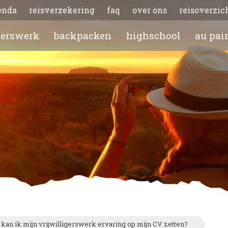
enda
reisverzekering
faq
over ons
reisoverzic
gerswerk
backpacken
highschool
au pai
 kan ik mijn vrijwilligerswerk ervaring op mijn CV zetten?