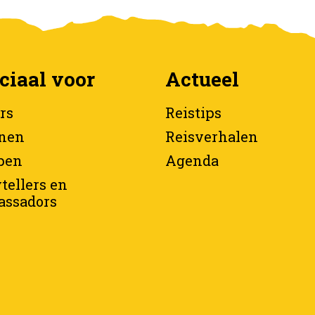
ciaal voor
Actueel
rs
Reistips
nen
Reisverhalen
pen
Agenda
tellers en
ssadors