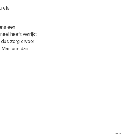
urele
dens een
eel heeft verrijkt.
 dus zorg ervoor
? Mail ons dan