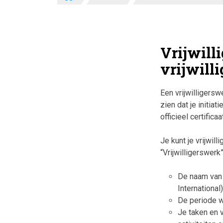
Vrijwill
vrijwill
Een vrijwilligersw
zien dat je initia
officieel certific
Je kunt je vrijwil
“Vrijwilligerswerk”
De naam van h
International
De periode w
Je taken en 