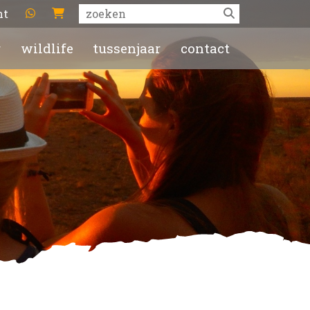
ht
r
wildlife
tussenjaar
contact