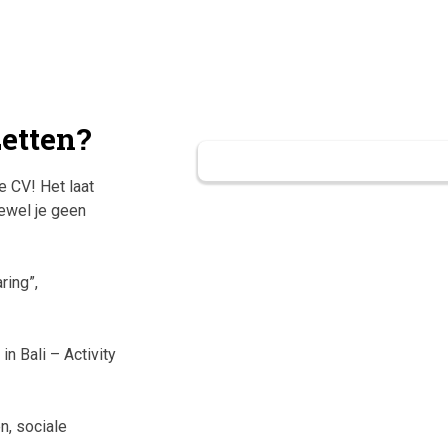
zetten?
e CV! Het laat
oewel je geen
ring”,
n Bali – Activity
n, sociale