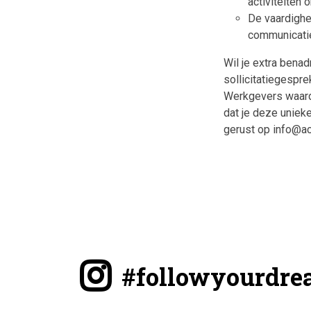
activiteiten o
De vaardighe
communicati
Wil je extra benad
sollicitatiegespre
Werkgevers waarde
dat je deze uniek
gerust op info@acti
#followyourdre