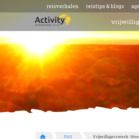
reisverhalen
reistips & blogs
ag
vrijwilli
FAQ
Vrijwilligerswerk: Hoe